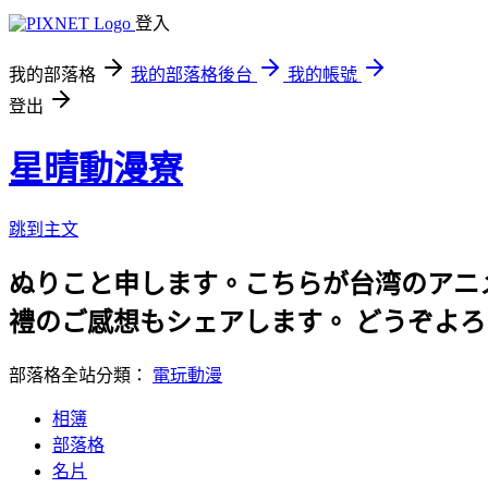
登入
我的部落格
我的部落格後台
我的帳號
登出
星晴動漫寮
跳到主文
ぬりこと申します。こちらが台湾のアニ
禮のご感想もシェアします。 どうぞよ
部落格全站分類：
電玩動漫
相簿
部落格
名片