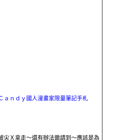
Ｃａｎｄｙ國人漫畫家限量筆記手札
被尖Ｘ拿走～還有辦法邀請到～應該是為