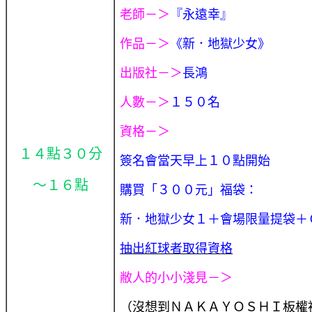
老師－＞
『永遠幸』
作品－＞
《新．地獄少女》
出版社－＞
長鴻
人數－＞
１５０名
資格－＞
１４點３０分
簽名會當天早上１０點開始
～１６點
購買
「３００
元
」福袋：
新．地獄少女１
＋會場限量提袋＋
抽出紅球者取得資格
敝人的小小淺見－＞
（沒想到ＮＡＫＡＹＯＳＨＩ板權