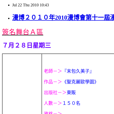
Jul
22
Thu
2010
10:43
漫博２０１０年2010漫博會第十一
簽名舞台Ａ區
７月２８日星期三
老師－＞
『末包久美子』
作品－＞
《聖克麗歐學園》
出版社－＞
東販
人數－＞
１５０名
資格－＞