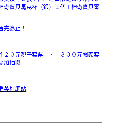
神奇寶貝馬克杯（銀）１個＋神奇寶貝電
售完為止！
４２０
元親子套票
」．「８００元闔家套
參加抽獎
群英社網站