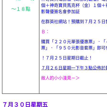
個＋神奇寶貝馬克杯（金）１個＋
～１８點
影聲優簽名會參加証
在群英社網站！預購到７月２５日
Ｂ：
購買
「２２０
元單張優惠票
」．「
票」．「９５０元影音套票」
即可
！７月２５日星期日截止！
７月２６日星期一下午３點公佈於
敝人的小小淺見－＞
７月３０日星期五