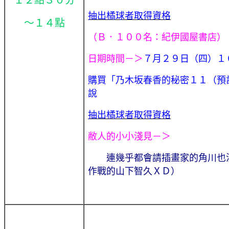
抽出橘球者取得資格
～１４點
（Ｂ．
１００名：紀伊國屋書店）
日期時間－＞
７月２９日（四）１
購買「
乃木坂春香的秘密１１（預
說
抽出橘球者取得資格
敝人的小小淺見－＞
連幾乎都會請插畫家的角川也
作戰的山下智久ＸＤ）