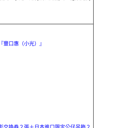
）
『豐口惠（小光）』
影交換券２張＋日本進口限定公仔吊飾２