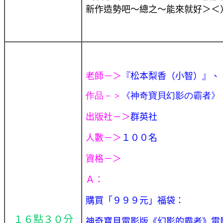
新作造勢吧～總之～能來就好＞＜
老師－＞
『松本梨香（小智）』、
作品－＞
《神奇寶貝幻影の霸者》
出版社－＞
群英社
人數－＞
１００名
資格－＞
Ａ：
購買
「９９９
元
」福袋：
１６點３０分
神奇寶貝電影版《幻影的霸者》電