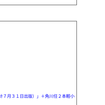
計７月３１日出版）
」＋角川任２本輕小