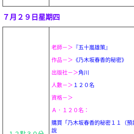
７月２９日星期四
老師－＞
『五十嵐雄策』
作品－＞
《乃木坂春香的秘密》
出版社－＞
角川
人數－＞
１２０名
資格－＞
Ａ．１２０名：
購買「
乃木坂春香的秘密１１（預
說
１２點３０分