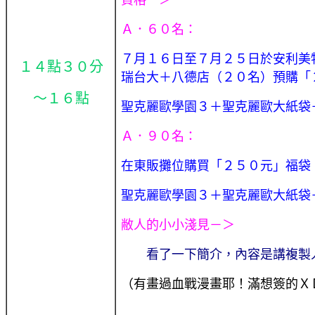
Ａ．６０名：
７月１６日至７月２５日於安利美
１４點３０分
瑞台大＋八德店（２０名）預購
「
～１６點
聖克麗歐學園３＋聖克麗歐大紙袋
Ａ．９０名：
在東販攤位購買
「２５０
元
」福袋
聖克麗歐學園３＋聖克麗歐大紙袋
敝人的小小淺見－＞
看了一下簡介，內容是講複製
（有畫過血戰漫畫耶！滿想簽的Ｘ