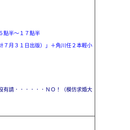
６點半～１７點半
計７月３１日出版）
」＋角川任２本輕小
沒有請．．．．．．ＮＯ！（模仿求婚大